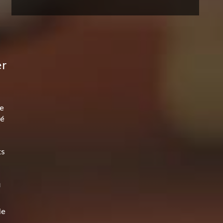
r
e
té
ts
u
de