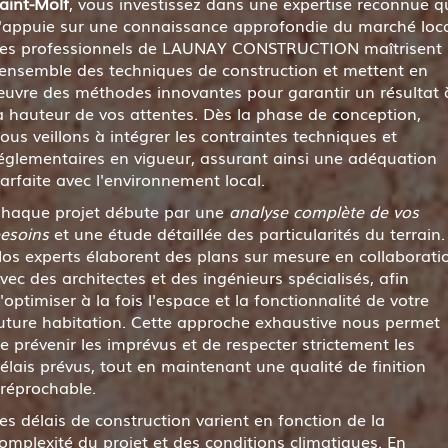
aint-Molf
, vous investissez dans une expertise reconnue q
'appuie sur une connaissance approfondie du marché loca
es professionnels de LAUNAY CONSTRUCTION maîtrisent
'ensemble des techniques de construction et mettent en
uvre des méthodes innovantes pour garantir un résultat 
a hauteur de vos attentes. Dès la phase de conception,
ous veillons à intégrer les contraintes techniques et
églementaires en vigueur, assurant ainsi une adéquation
arfaite avec l'environnement local.
haque projet débute par une
analyse complète de vos
esoins
et une étude détaillée des particularités du terrain.
os experts élaborent des plans sur mesure en collaborati
vec des architectes et des ingénieurs spécialisés, afin
'optimiser à la fois l'espace et la fonctionnalité de votre
uture habitation. Cette approche exhaustive nous permet
e prévenir les imprévus et de respecter strictement les
élais prévus, tout en maintenant une qualité de finition
rréprochable.
es délais de construction varient en fonction de la
omplexité du projet et des conditions climatiques. En