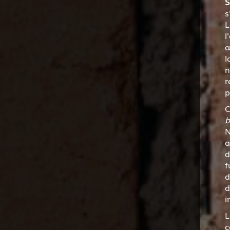
S
s
L
l
œ
l
n
r
p
C
b
N
a
d
f
d
d
i
L
c