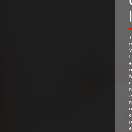
T
m
V
L
e
m
M
e
m
e
m
a
c
p
e