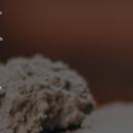
à
 à
e