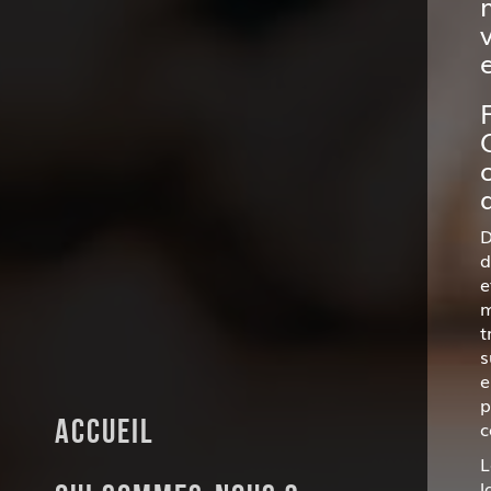
D
d
e
m
t
s
e
p
Accueil
c
L
l