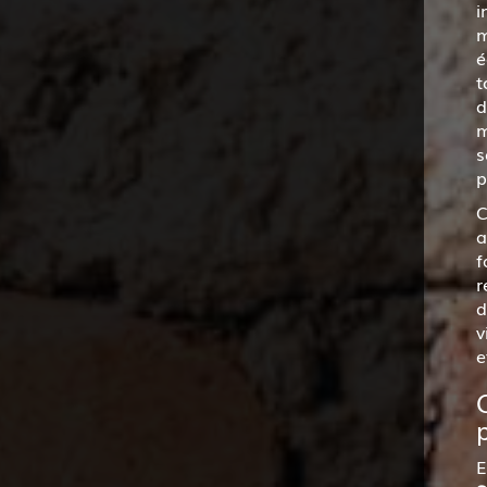
i
m
é
t
d
m
s
p
C
a
f
r
d
v
e
E