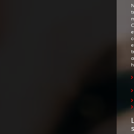
N
t
m
C
e
c
e
t
a
h