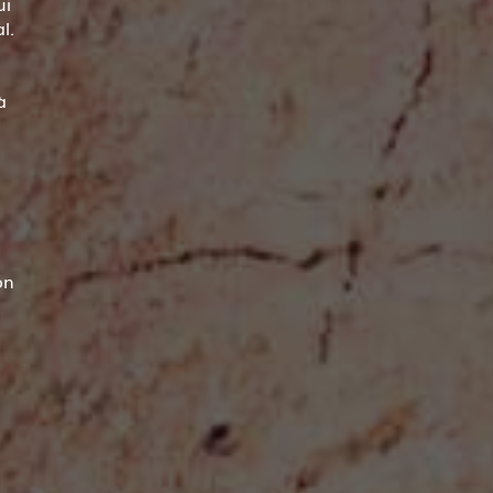
ui
l.
à
on