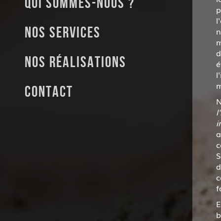
Qui sommes-nous ?
p
l
Nos services
n
m
d
Nos réalisations
é
l
m
Contact
N
l
i
a
c
S
d
c
f
E
b