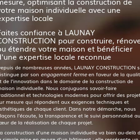
mesure, optimisant la construction de
votre maison individuelle avec une
expertise locale
Faites confiance à LAUNAY
CONSTRUCTION pour construire, rénove
ou étendre votre maison et bénéficier
d'une expertise locale reconnue
epuis de nombreuses années, LAUNAY CONSTRUCTION s
istingue par son
engagement ferme
en faveur de la quali
t de l'innovation dans le domaine de la construction de
aison individuelle. Nous conjuguons savoir-faire
raditionnel et technologies modernes pour offrir des proje
ur mesure qui répondent aux exigences techniques et
sthétiques de chaque client. Dans notre démarche, nous
laçons l'écoute, la transparence et le suivi personnalisé a
œur de la réalisation de chaque projet.
a construction d'une maison individuelle va bien au-delà 
a simple mise en œuvre d'un bâtiment : elle représente un