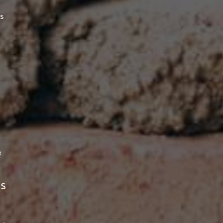
s
e
os