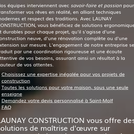
os équipes interviennent avec
savoir-faire et passion
pour
ransformer vos rêves en réalité, en alliant techniques
odernes et respect des traditions. Avec LAUNAY
ONSTRUCTION, vous bénéficiez de solutions ergonomiqu
t durables pour chaque projet, qu'il s'agisse d'une
onstruction neuve, d'une rénovation complète ou d'une
xtension sur mesure. L'engagement de notre entreprise s
raduit par une coordination rigoureuse et une écoute
ttentive de vos besoins, assurant ainsi un résultat à la
auteur de vos attentes.
Choisissez une expertise inégalée pour vos projets de
construction
Toutes les solutions pour votre maison, sous une seule
enseigne
Demandez votre devis personnalisé à Saint-Molf
FAQ
LAUNAY CONSTRUCTION vous offre de
solutions de maîtrise d'œuvre sur