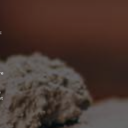
c
re
s
et