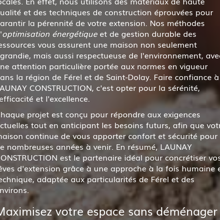
ocales. En effet, nous utilisons des matériaux de haute
ualité et des techniques de construction éprouvées pour
arantir la pérennité de votre extension. Nos méthodes
'
optimisation énergétique
et de gestion durable des
essources vous assurent une maison non seulement
grandie, mais aussi respectueuse de l'environnement, ave
ne attention particulière portée aux normes en vigueur
ans la région de Férel et de Saint-Dolay. Faire confiance à
AUNAY CONSTRUCTION, c'est opter pour la sérénité,
'efficacité et l'excellence.
haque projet est conçu pour répondre aux exigences
ctuelles tout en anticipant les besoins futurs, afin que vot
aison continue de vous apporter confort et sécurité pour
e nombreuses années à venir. En résumé, LAUNAY
ONSTRUCTION est le partenaire idéal pour concrétiser vo
êves d'extension grâce à une approche à la fois humaine 
echnique, adaptée aux particularités de Férel et des
nvirons.
Maximisez votre espace sans déménager