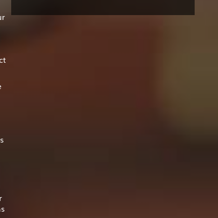
ur
ct
e
s
r
ns