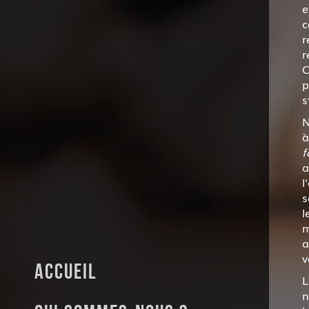
e
c
r
r
C
p
s
N
à
f
a
l
s
l
m
a
v
Accueil
L
n