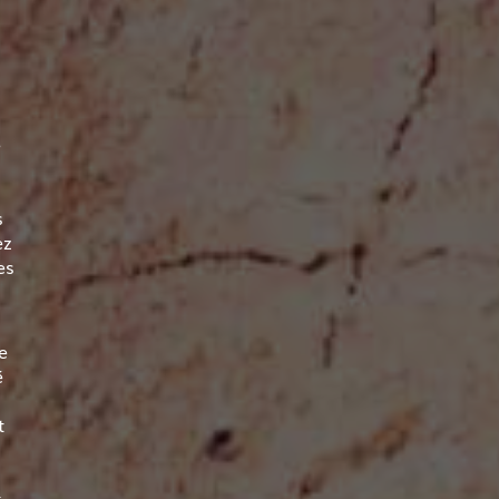
e
s
ez
es
e
é
t
x