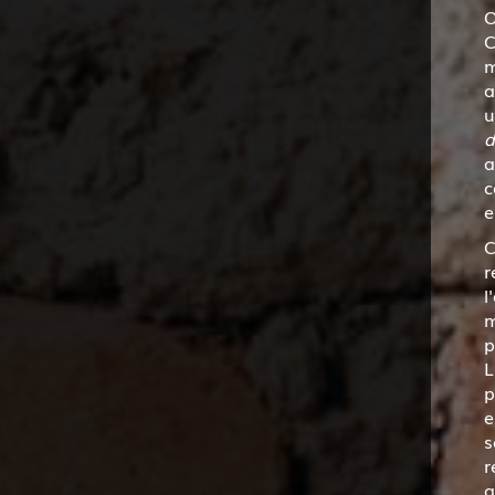
O
C
m
a
u
d
a
c
e
C
r
l
m
p
L
p
e
s
r
a