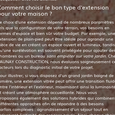
Comment choisir le bon type d'extension
pour votre maison ?
e choix d'une extension dépend de nombreux paramètres
els que la configuration de votre terrain, vos besoins en
ermes d'espace et bien sûr votre budget. Par exemple, un
xtension de plain-pied peut être idéale pour agrandir une
ièce de vie en créant un espace ouvert et lumineux, tandis
u'une surélévation est souvent privilégiée pour ajouter de
hambres ou un bureau
sans empiéter sur votre jardin
. Ch
AUNAY CONSTRUCTION, nous évaluons soigneusement c
acteurs lors du diagnostic initial de votre projet.
our illustrer, si vous disposez d'un grand jardin baigné de
umière, une extension vitrée peut offrir une transition fluid
ntre l'intérieur et l'extérieur, maximisant ainsi la luminosit
t créant une atmosphère accueillante. Nous vous
roposons également des solutions hybrides qui combinen
ifférentes approches afin de répondre à des besoins
arfois complexes : agrandissement d'un séjour tout en
réservant l'intimité des espaces privés. Ainsi, chaque choi