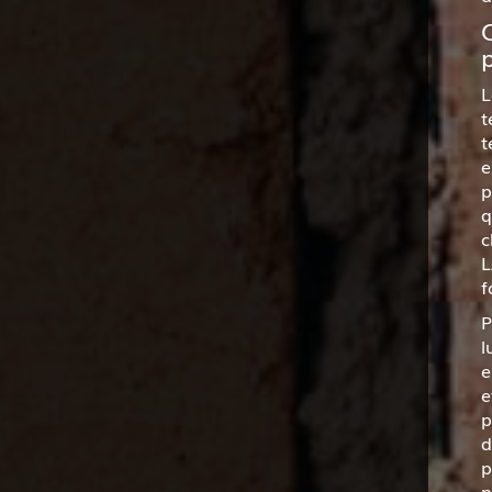
L
t
t
e
p
q
c
L
f
P
l
e
e
p
d
p
p