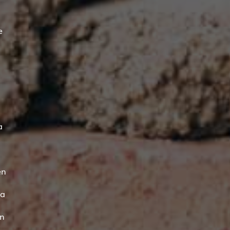
e
à
en
La
en