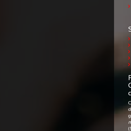
C
d
g
m
(