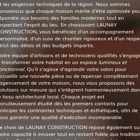
t les exigences techniques de la région. Nous sommes
onvaincus que chaque maison mérite d'être optimisée po
épondre aux besoins des familles modernes tout en
espectant l'esprit du lieu. En choisissant LAUNAY
ONSTRUCTION, vous bénéficiez d'un accompagnement
ersonnalisé, d'un suivi de chantier rigoureux et d'un respe
trict des délais et des budgets impartis.
otre équipe d'artisans et de techniciens qualifiés s'engag
 transformer votre habitat en un espace
lumineux et
onctionnel
. Qu'il s'agisse d'agrandir votre salon pour
ccueillir une nouvelle pièce ou de repenser complètement
'agencement de votre maison, nous vous proposons des
olutions sur mesure qui s'intègrent harmonieusement dan
e tissu architectural local. Chaque projet est
inutieusement étudié dès les premiers contacts pour
nticiper les contraintes techniques et esthétiques, afin de
ous garantir une qualité d'exécution incomparable.
e choix de LAUNAY CONSTRUCTION repose également su
otre capacité à innover tout en restant fidèle aux traditio