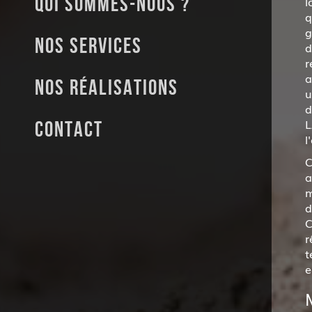
Qui sommes-nous ?
l
q
g
Nos services
d
r
a
Nos réalisations
u
d
L
Contact
l
C
a
m
d
C
r
t
e