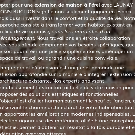
pter pour une
extension de maison à Férel
avec LAUNAY
ONSTRUCTION signifie non seulement gagner en espace,
ais aussi investir dans le confort et la qualité de vie. Notr
pproche consiste à transformer votre habitat existant en
n lieu de vie optimisé,
sans les contraintes d'un
éménagement
. Nous travaillons en étroite collaboration
vec vous afin de comprendre vos besoins spécifiques, que
e soit pour créer une pièce supplémentaire, aménager un
space de travail ou agrandir une cuisine conviviale.
haque projet d'extension est unique et demande une
éflexion approfondie sur la manière d'intégrer l'extension 
'architecture existante. Nos experts analysent
inutieusement la structure actuelle de votre maison pour
roposer des solutions esthétiques et fonctionnelles.
'objectif est d'allier harmonieusement le neuf et l'ancien, 
réservant le charme architectural de votre habitation tout
n apportant les améliorations modernes indispensables. 
élection rigoureuse des matériaux, alliée à une conception
éfléchie, permet d'obtenir un résultat à la fois durable et 
déquation avec vos attentes.